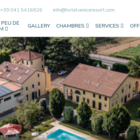
+39.041.5416826
info@hotelveniceresort.com
 PEU DE
GALLERY
CHAMBRES
SERVICES
OFF
M