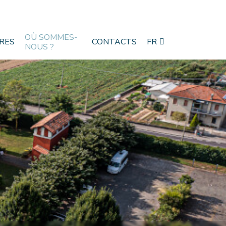
OÙ SOMMES-
RES
CONTACTS
FR
NOUS ?