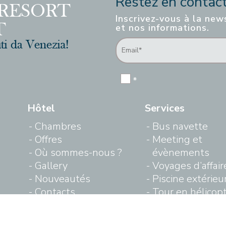
Restez en contact 
Inscrivez-vous à la new
et nos informations.
*
Hôtel
Services
Chambres
Bus navette
Offres
Meeting et
Où sommes-nous ?
évènements
Gallery
Voyages d’affair
Nouveautés
Piscine extérieu
Contacts
Tour en hélicop
Privacy Policy
Vacances sûres