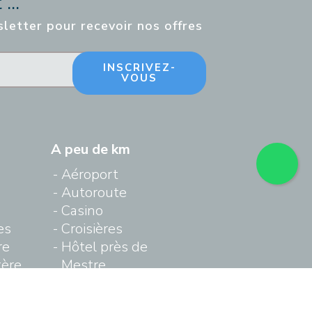
...
sletter pour recevoir nos offres
INSCRIVEZ-
VOUS
A peu de km
Aéroport
Autoroute
Casino
es
Croisières
re
Hôtel près de
tère
Mestre
Hôtel près de
Venise