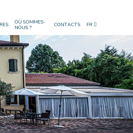
OÙ SOMMES-
RES
CONTACTS
FR
NOUS ?