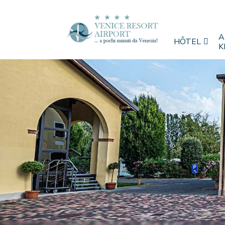
Aller
au
contenu
A
HÔTEL
K