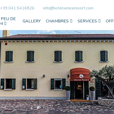
+39.041.5416826
info@hotelveniceresort.com
 PEU DE
GALLERY
CHAMBRES
SERVICES
OFF
M