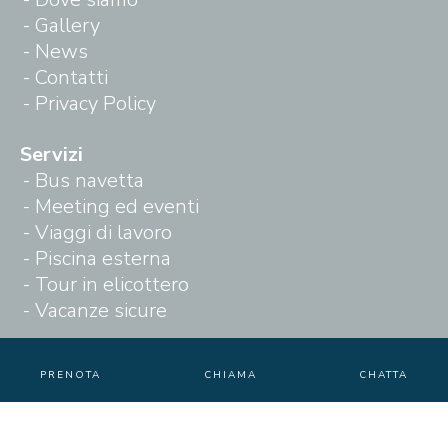
Gallery
News
Contatti
Privacy Policy
Servizi
Bus navetta
Meeting ed eventi
Viaggi di lavoro
Piscina esterna
Tour in elicottero
Vacanze sicure
A pochi Km da:
PRENOTA
CHIAMA
CHATTA
Aeroporto
Autostrada
Casinò