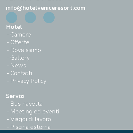
info@hotelveniceresort.com
Hotel
Camere
Offerte
Dove siamo
Gallery
News
Contatti
Privacy Policy
Servizi
Bus navetta
Meeting ed eventi
Viaggi di lavoro
Piscina esterna