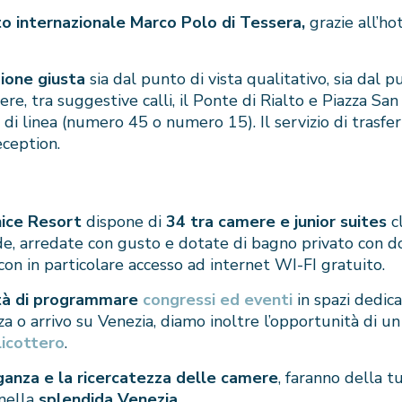
to internazionale Marco Polo di Tessera,
grazie all’ho
zione giusta
sia dal punto di vista qualitativo, sia dal p
e, tra suggestive calli, il Ponte di Rialto e Piazza San
us di linea (numero 45 o numero 15). Il servizio di trasfe
eception.
nice Resort
dispone di
34 tra camere e junior suites
cl
de, arredate con gusto e dotate di bagno privato con do
con in particolare accesso ad internet WI-FI gratuito.
ità di programmare
congressi ed eventi
in spazi dedica
za o arrivo su Venezia, diamo inoltre l’opportunità di u
licottero
.
leganza e la ricercatezza delle camere
, faranno della 
nella
splendida Venezia.