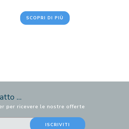
SCOPRI DI PIÙ
tto ...
er per ricevere le nostre offerte
ISCRIVITI