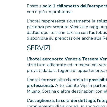
Posto a
solo 1 chilometro dall’aeropor
non è più un problema.
L’hotel rappresenta sicuramente la
solu
partenza per scoprire Venezia e raggiunger
dall’aeroporto sia in taxi sia con l’autob
disponibile su prenotazione anche alla R
SERVIZI
L’hotel aeroporto Venezia Tessera Ve
strutture, affiancate ed immerse nel ver
previsti dalla categoria di appartenenza, 
L’hotel fornisce alla clientela la
possibil
professionali.
A te, cliente Vip, in parten
Milano, Cortina o altre destinazioni con
e
L’accoglienza, la cura dei dettagli, l’e
complemento di valore ad un soggiorno 