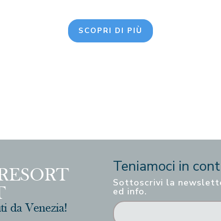
SCOPRI DI PIÙ
Teniamoci in conta
Sottoscrivi la newslett
ed info.